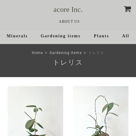
acore Inc.
ABOUT US
Minerals
Gardening items
Plants
All
Home
Gardening items
トレリス
トレリス