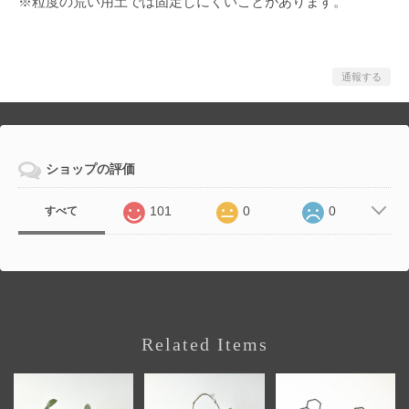
※粒度の荒い用土では固定しにくいことがあります。
通報する
ショップの評価
101
0
0
すべて
Related Items