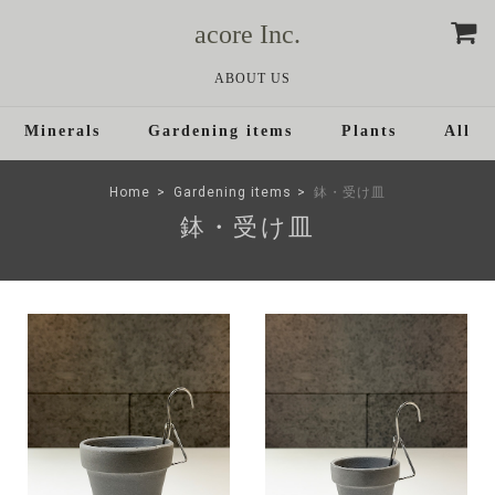
acore Inc.
ABOUT US
Minerals
Gardening items
Plants
All
Home
Gardening items
鉢・受け皿
鉢・受け皿