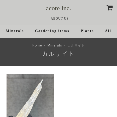
acore Inc.
ABOUT US
Minerals
Gardening items
Plants
All
Home
Minerals
カルサイト
カルサイト