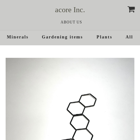
acore Inc.
ABOUT US
Minerals
Gardening items
Plants
All