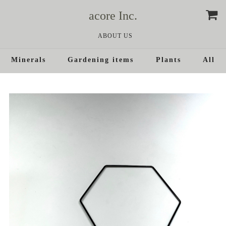
acore Inc.
ABOUT US
Minerals
Gardening items
Plants
All