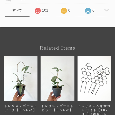
101
0
0
すべて
Related Items
トレリス - ゴースト
トレリス - ゴースト
トレリス - ヘキサゴ
アーチ【TR-G-A】
ピラー【TR-G-P】
ン ライト【TR-
HL】3本セット