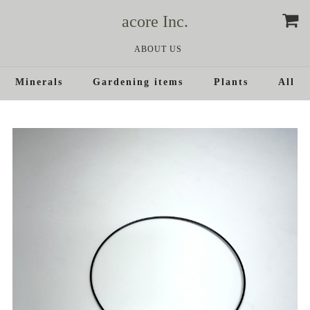
acore Inc.
ABOUT US
Minerals
Gardening items
Plants
All