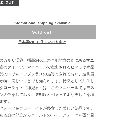
LD OUT
International shipping available
Sold out
日本国内にお住まいの方向け
のガルサ渓谷、標高5400mのクル地方の奥にあるマニ
産のクォーツ。マニハールで産出されるヒマラヤ水晶
晶の中でもトップクラスの品質とされており、透明度
が特に美しいことでも知られます。特徴として共生し
クローライト（緑泥石）は、このマニハールではモス
ンの色をしており、透明度と相まってより美しさを増
ます。
クォーツをクローライトが侵食した美しい結晶です。
ある窓の部分からゴールドのルチルクォーツを覗き見