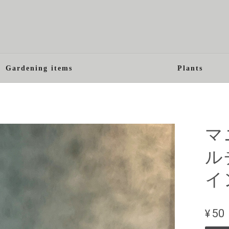
Gardening items
Plants
マ
ル
イ
¥50