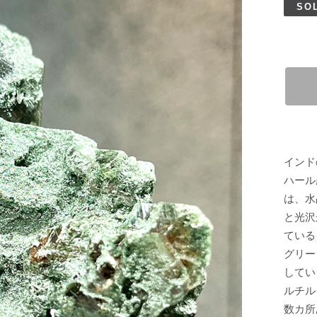
SO
インド
ハール
は、水
と光沢
ている
グリー
してい
ルチル
数カ所