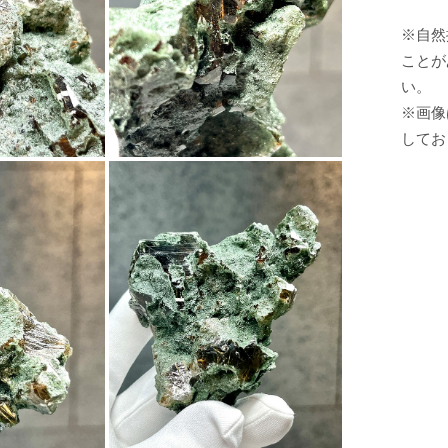
※自然
ことが
い。
※画像
してお