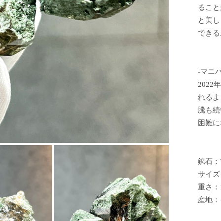
ること
と美し
できる
-マニ
202
れるよ
騰も続
困難に
鉱石：
サイズ：
重さ：14
産地：