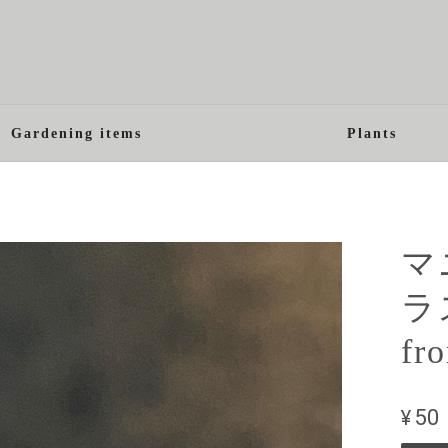
Gardening items
Plants
マ
ラ
f
¥50