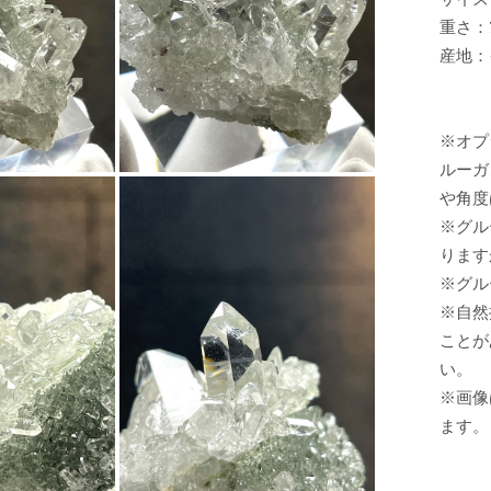
重さ：7
産地：
※オプ
ルーガ
や角度
※グル
ります
※グル
※自然
ことが
い。
※画像
ます。