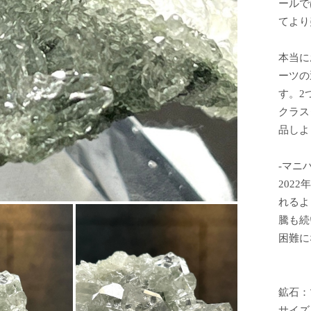
ールで
てより
本当に
ーツの
す。2
クラス
品しよ
-マニ
202
れるよ
騰も続
困難に
鉱石：
サイズ：