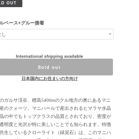
LD OUT
ルベース+グルー接着
International shipping available
Sold out
日本国内にお住まいの方向け
のガルサ渓谷、標高5400mのクル地方の奥にあるマニ
産のクォーツ。マニハールで産出されるヒマラヤ水晶
晶の中でもトップクラスの品質とされており、密度が
透明度と光沢が特に美しいことでも知られます。特徴
共生しているクローライト（緑泥石）は、このマニハ