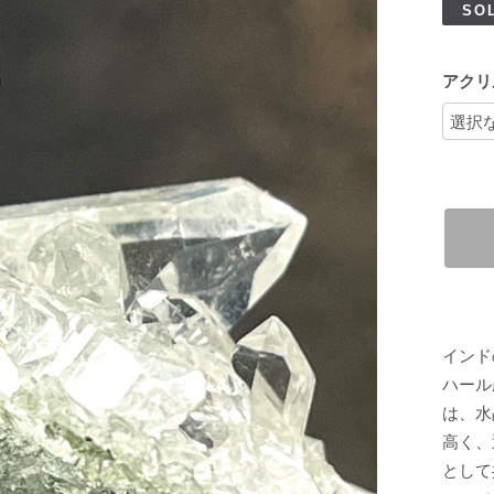
SO
アクリ
インド
ハール
は、水
高く、
として