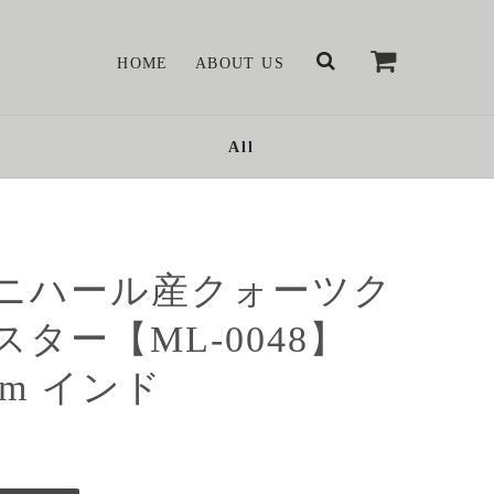
HOME
ABOUT US
All
ニハール産クォーツク
スター【ML-0048】
rom インド