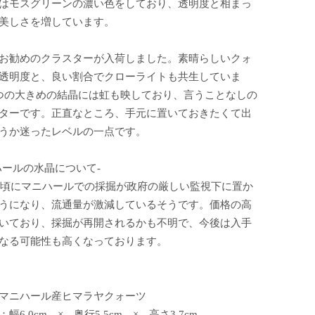
はモスグリーンの濃い色をしており、透明度と相まっ
美しさを増しています。
お勧めのクラスターが入荷しました。素晴らしいクォ
透明度と、良い割合でクローライトも共生していま
つの大きめの結晶には虹も映しており、言うことなしの
ターです。正直なところ、手元に置いておきたくて出
うか迷ったレベルの一点です。
ハールの水晶について-
2年頃にマニハールでの採掘が政府の厳しい監視下に置か
うになり、流通量が激減しているそうです。価格の高
いており、採掘が再開されるかも不明で、今後は入手
なる可能性も高くなっております。
マニハール産ヒマラヤクォーツ
幅6.0cm × 奥行5.5cm × 高さ3.7cm