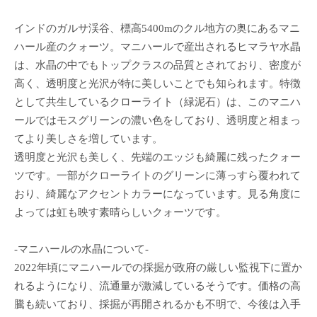
インドのガルサ渓谷、標高5400mのクル地方の奥にあるマニ
ハール産のクォーツ。マニハールで産出されるヒマラヤ水晶
は、水晶の中でもトップクラスの品質とされており、密度が
高く、透明度と光沢が特に美しいことでも知られます。特徴
として共生しているクローライト（緑泥石）は、このマニハ
ールではモスグリーンの濃い色をしており、透明度と相まっ
てより美しさを増しています。
透明度と光沢も美しく、先端のエッジも綺麗に残ったクォー
ツです。一部がクローライトのグリーンに薄っすら覆われて
おり、綺麗なアクセントカラーになっています。見る角度に
よっては虹も映す素晴らしいクォーツです。
-マニハールの水晶について-
2022年頃にマニハールでの採掘が政府の厳しい監視下に置か
れるようになり、流通量が激減しているそうです。価格の高
騰も続いており、採掘が再開されるかも不明で、今後は入手