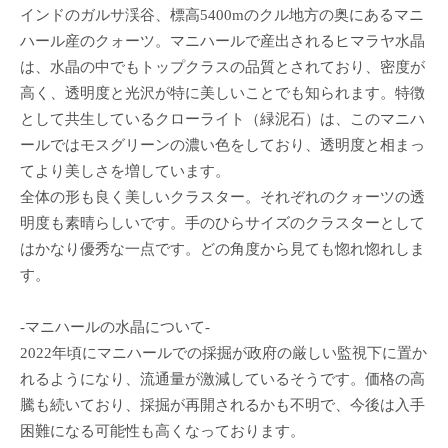
インドのガルサ渓谷、標高5400mのクル地方の奥にあるマニ
ハール産のクォーツ。マニハールで産出されるヒマラヤ水晶
は、水晶の中でもトップクラスの品質とされており、密度が
高く、透明度と光沢が特に美しいことでも知られます。特徴
として共生しているクローライト（緑泥石）は、このマニハ
ールではモスグリーンの濃い色をしており、透明度と相まっ
てより美しさを増しています。
全体の形も良く美しいクラスター。それぞれのクォーツの透
明度も素晴らしいです。手のひらサイズのクラスターとして
はかなり優秀な一点です。どの角度から見ても惚れ惚れしま
す。
-マニハールの水晶について-
2022年頃にマニハールでの採掘が政府の厳しい監視下に置か
れるようになり、流通量が激減しているそうです。価格の高
騰も続いており、採掘が再開されるかも不明で、今後は入手
困難になる可能性も高くなっております。