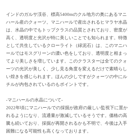
インドのガルサ渓谷、標高5400mのクル地方の奥にあるマニ
ハール産のクォーツ。マニハールで産出されるヒマラヤ水晶
は、水晶の中でもトップクラスの品質とされており、密度が
高く、透明度と光沢が特に美しいことでも知られます。特徴
として共生しているクローライト（緑泥石）は、このマニハ
ールではモスグリーンの濃い色をしており、透明度と相まっ
てより美しさを増しています。このクラスターは全てのクォ
ーツの光沢が美しく、少し見る角度を変えるだけで素晴らし
い煌きを感じられます。ほんの少しですがクォーツの中にル
チルが内包されているのもポイントです。
-マニハールの水晶について-
2022年頃にマニハールでの採掘が政府の厳しい監視下に置か
れるようになり、流通量が激減しているそうです。価格の高
騰も続いており、採掘が再開されるかも不明で、今後は入手
困難になる可能性も高くなっております。