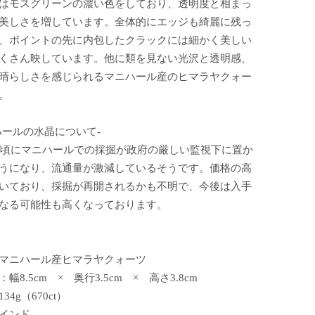
はモスグリーンの濃い色をしており、透明度と相まっ
美しさを増しています。全体的にエッジも綺麗に残っ
、ポイントの先に内包したクラックには細かく美しい
くさん映しています。他に類を見ない光沢と透明感、
晴らしさを感じられるマニハール産のヒマラヤクォー
。
ハールの水晶について-
2年頃にマニハールでの採掘が政府の厳しい監視下に置か
うになり、流通量が激減しているそうです。価格の高
いており、採掘が再開されるかも不明で、今後は入手
なる可能性も高くなっております。
マニハール産ヒマラヤクォーツ
幅8.5cm × 奥行3.5cm × 高さ3.8cm
34g（670ct）
インド