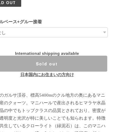
LD OUT
ルベース+グルー接着
International shipping available
Sold out
日本国内にお住まいの方向け
のガルサ渓谷、標高5400mのクル地方の奥にあるマニ
産のクォーツ。マニハールで産出されるヒマラヤ水晶
晶の中でもトップクラスの品質とされており、密度が
透明度と光沢が特に美しいことでも知られます。特徴
共生しているクローライト（緑泥石）は、このマニハ