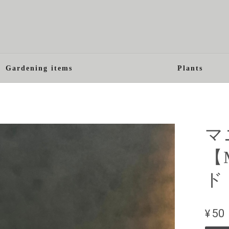
Gardening items
Plants
マ
【M
ド
¥50