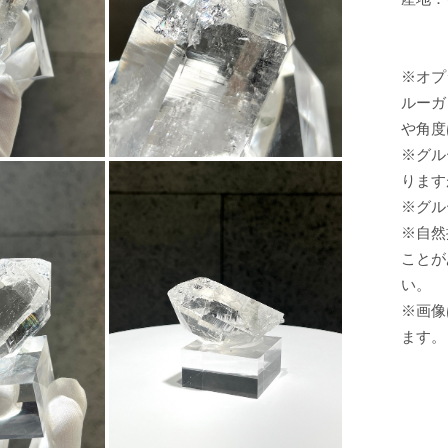
※オプ
ルーガ
や角度
※グル
ります
※グル
※自然
ことが
い。
※画像
ます。