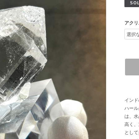
SO
アクリ
インド
ハール
は、水
高く、
として