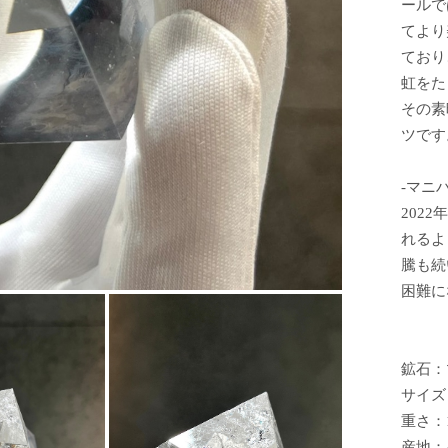
ールで
てより
ており
虹をた
その素
ツです
-マニ
202
れるよ
騰も続
困難に
鉱石：
サイズ：
重さ：1
産地：