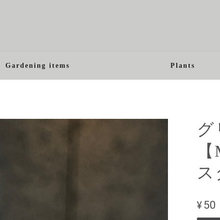
Gardening items
Plants
グ
【M
ス
¥50