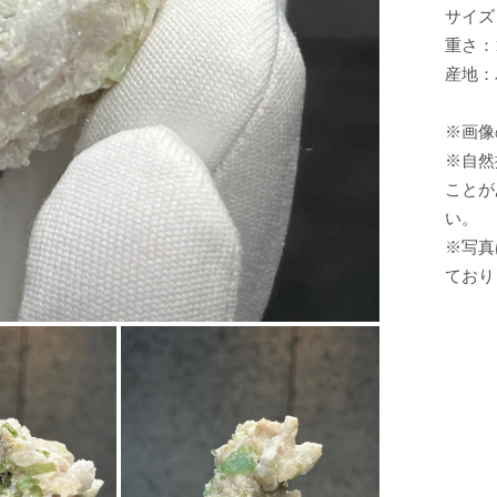
サイズ：
重さ：10
産地：
※画像
※自然
ことが
い。
※写真
ており