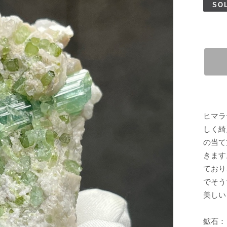
SO
ヒマラ
しく綺
の当て
きます
ており
でそう
美しい
鉱石：