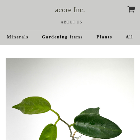
acore Inc.
ABOUT US
Minerals
Gardening items
Plants
All