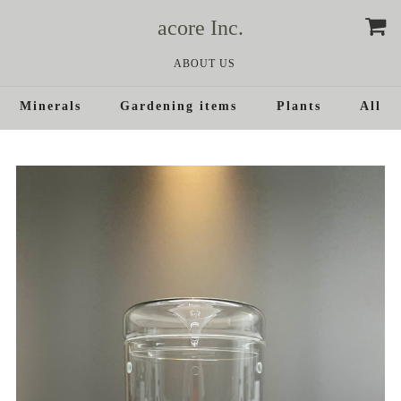
acore Inc.
ABOUT US
Minerals
Gardening items
Plants
All