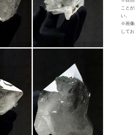
ことが
い。
※画像
してお