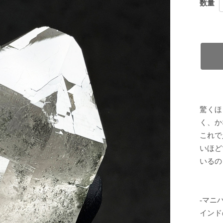
数量
驚くほ
く、か
これで
いほど
いるの
-マニ
インド