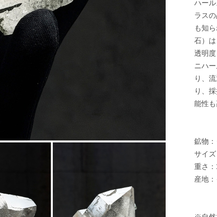
ハール
ラスの
も知ら
石）は
透明度
ニハー
り、流
り、採
能性も
鉱物：
サイズ：
重さ：3
産地：
※自然