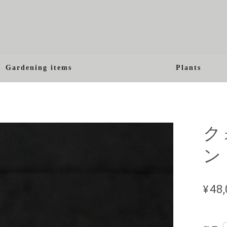
Gardening items
Plants
ク
ン
¥48