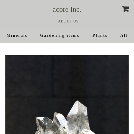
acore Inc.
ABOUT US
Minerals
Gardening items
Plants
All