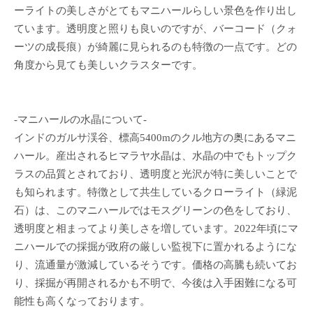
ーライトの美しさがとてもマニハールらしい景色を作り出し
ています。透明度と照りも良いのですが、バーコード（クォ
ーツの成長痕）が綺麗に見られるのも特徴の一点です。どの
角度から見ても美しいクラスターです。
-マニハールの水晶について-
インドのガルサ渓谷、標高5400mのクル地方の奥にあるマニ
ハール。産出されるヒマラヤ水晶は、水晶の中でもトップク
ラスの品質とされており、透明度と光沢が特に美しいことで
も知られます。特徴として共生しているクローライト（緑泥
石）は、このマニハールではモスグリーンの色をしており、
透明度と相まってより美しさを増しています。2022年頃にマ
ニハールでの採掘が政府の厳しい監視下に置かれるようにな
り、流通量が激減しているそうです。価格の高騰も続いてお
り、採掘が再開されるかも不明で、今後は入手困難になる可
能性も高くなっております。