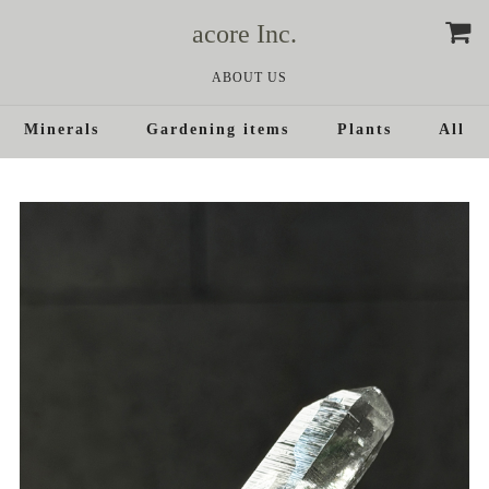
acore Inc.
ABOUT US
Minerals
Gardening items
Plants
All