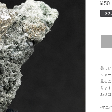
¥50
SO
美しい
クォー
見るこ
ります
わせは
-マニ