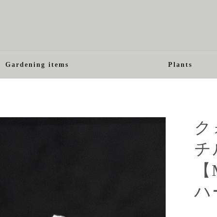
Gardening items
Plants
ク
チ
【
ハ