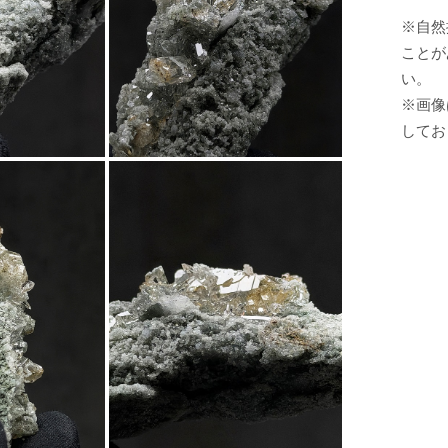
※自然
ことが
い。
※画像
してお