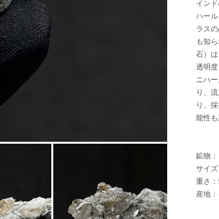
インド
ハール
ラスの
も知ら
石）は
透明度
ニハー
り、流
り、採
能性も
鉱物：
サイズ：
重さ：5
産地：