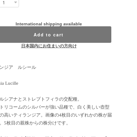
International shipping available
Add to cart
日本国内にお住まいの方向け
ンジア ルシール
sia Lucille
ルシアナとストレプトフィラの交配種。
トリコームのシルバーが強い品種で、白く美しい壺型
の高いティランジア。画像の4枚目のいずれかの株が届
。5枚目の親株からの株分けです。