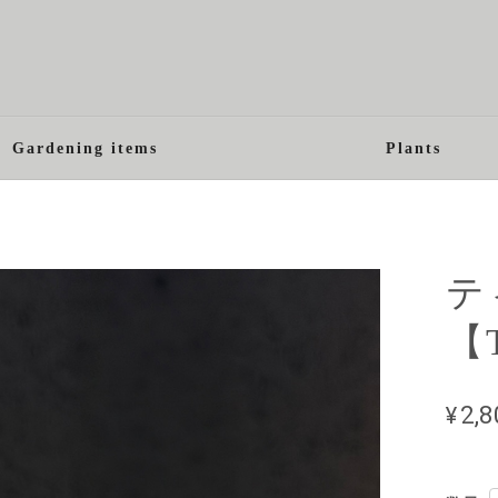
Gardening items
Plants
テ
【T
¥2,