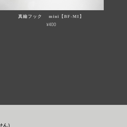
真鍮フック mini【BF-MI】
¥400
ません）