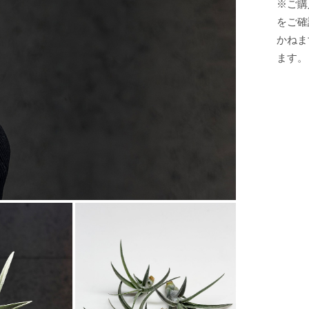
※ご購
をご確
かねま
ます。