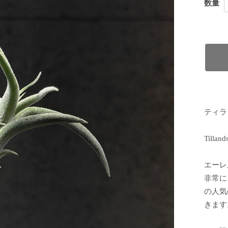
数量
ティラ
Tilland
エーレ
非常に
の人気
きます