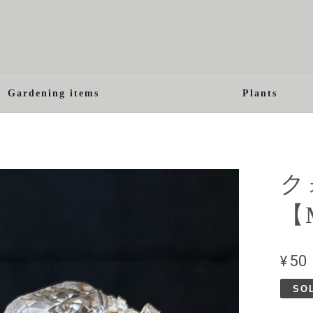
Gardening items
Plants
ク
【
¥50
SO