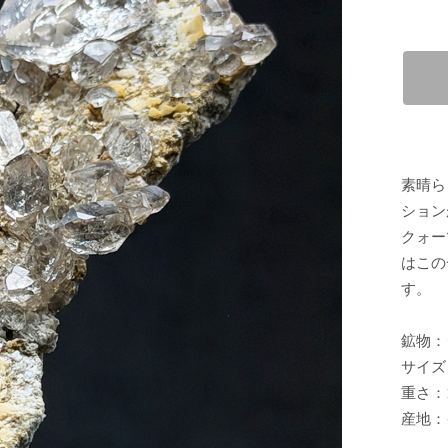
素晴ら
ション
クォー
はこの
す。
鉱物：
サイズ：
重さ：1
産地：