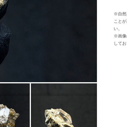
※自然
ことが
い。
※画像
してお