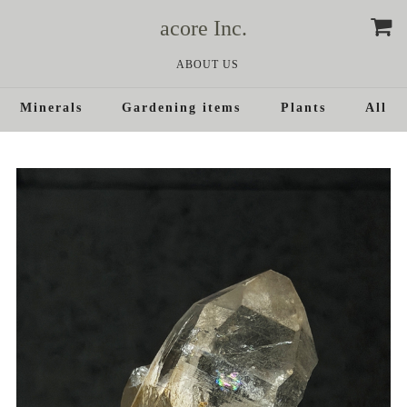
acore Inc.
ABOUT US
Minerals
Gardening items
Plants
All