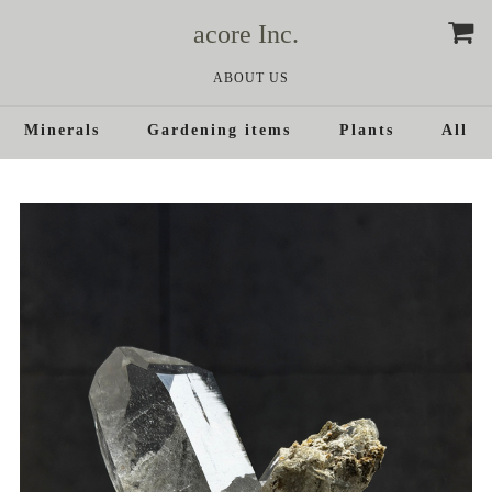
acore Inc.
ABOUT US
Minerals
Gardening items
Plants
All