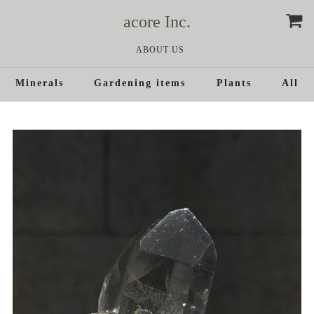
acore Inc.
ABOUT US
Minerals
Gardening items
Plants
All