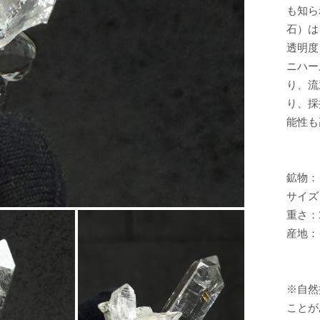
も知ら
石）は
透明度
ニハー
り、流
り、採
能性も
鉱物：
サイズ：
重さ：3
産地：
※自然
ことが