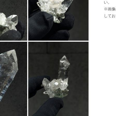
い。
※画像
してお