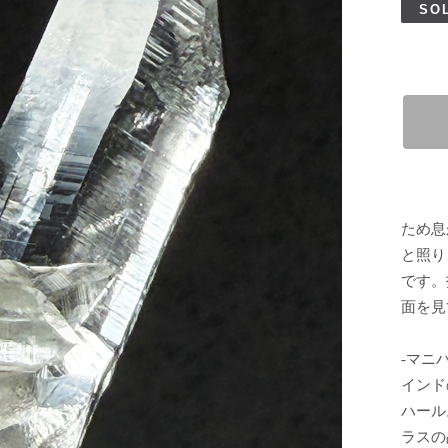
SO
ため息
と照り
です。
面を見
-マニ
インド
ハール
ラスの