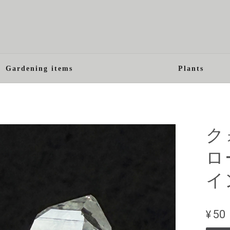
Gardening items
Plants
ク
ロ
イ
¥50