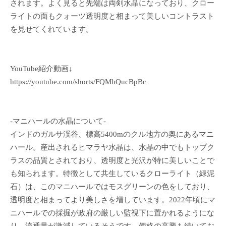
されます。よく見ると先端は両剣水晶になっており、クロー
ライトの面もクォーツ透明度と相まって美しいコントラスト
を見せてくれています。
YouTube紹介動画↓
https://youtube.com/shorts/FQMhQucBpBc
-マニハールの水晶について-
インドのガルサ渓谷、標高5400mのクル地方の奥にあるマニ
ハール。産出されるヒマラヤ水晶は、水晶の中でもトップク
ラスの品質とされており、透明度と光沢が特に美しいことで
も知られます。特徴として共生しているクローライト（緑泥
石）は、このマニハールではモスグリーンの色をしており、
透明度と相まってより美しさを増しています。2022年頃にマ
ニハールでの採掘が政府の厳しい監視下に置かれるようにな