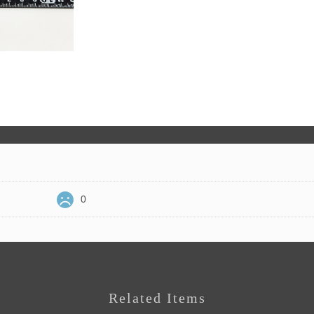
0
Related Items