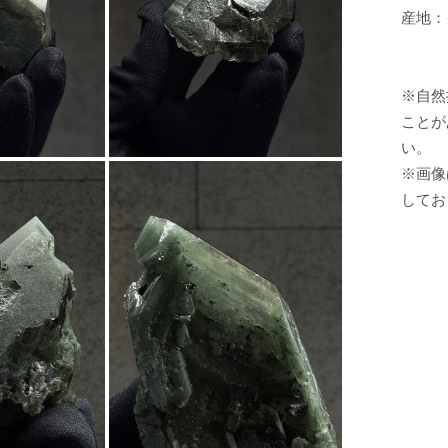
産地：
※自然
ことが
い。
※画像
してお