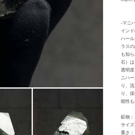
-マニ
インド
ハール
ラスの
も知ら
石）は
透明度
ニハー
り、流
り、採
能性も
鉱物：
サイズ：
重さ：1