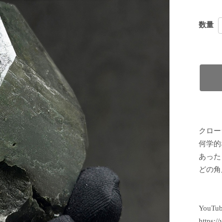
数量
クロー
何学的
あった
どの角
YouT
https: