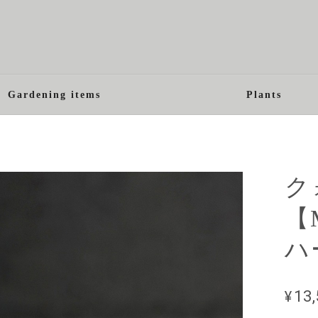
Gardening items
Plants
ク
【
ハ
¥13