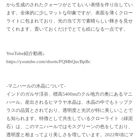
から生成のされたクォーツがとてもいい表情を作り出してい
ます。全体的に少しマットな印象ですが、表面を薄くクロー
ライトに包まれており、光の当て方で素晴らしい輝きを見せ
てくれます。置いておくだけでとても絵になる一点です。
YouTube紹介動画↓
https://youtube.com/shorts/FQMhQucBpBc
-マニハールの水晶について-
インドのガルサ渓谷、標高5400mのクル地方の奥にあるマニ
ハール。産出されるヒマラヤ水晶は、水晶の中でもトップク
ラスの品質とされており、透明度と光沢が特に美しいことで
も知られます。特徴として共生しているクローライト（緑泥
石）は、このマニハールではモスグリーンの色をしており、
透明度と相まってより美しさを増しています。2022年頃にマ