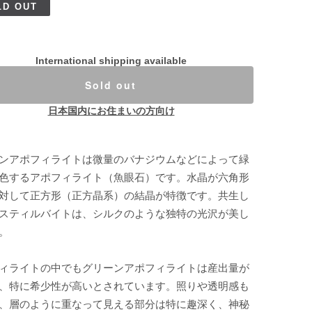
LD OUT
International shipping available
Sold out
日本国内にお住まいの方向け
ンアポフィライトは微量のバナジウムなどによって緑
色するアポフィライト（魚眼石）です。水晶が六角形
対して正方形（正方晶系）の結晶が特徴です。共生し
スティルバイトは、シルクのような独特の光沢が美し
。
ィライトの中でもグリーンアポフィライトは産出量が
、特に希少性が高いとされています。照りや透明感も
、層のように重なって見える部分は特に趣深く、神秘