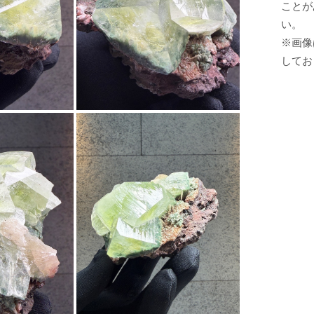
ことが
い。
※画像
してお