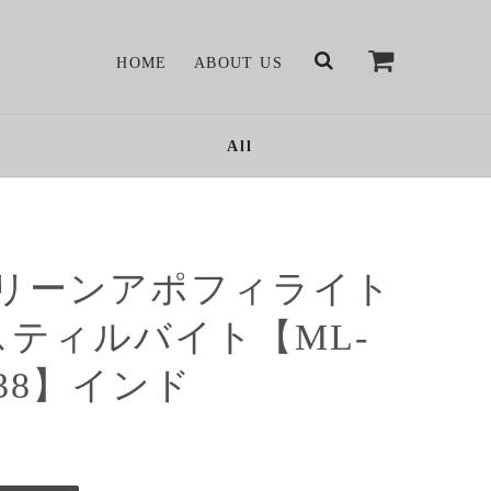
HOME
ABOUT US
All
リーンアポフィライト
スティルバイト【ML-
138】インド