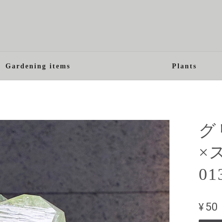
Gardening items
Plants
グ
×
0
¥50