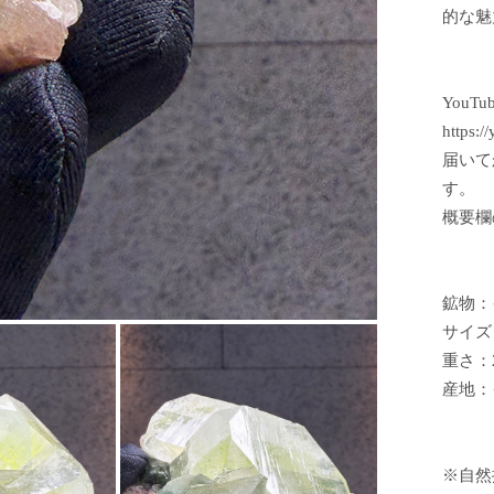
的な魅
YouT
https:
届いて
す。
概要欄
鉱物：
サイズ：
重さ：2
産地：
※自然