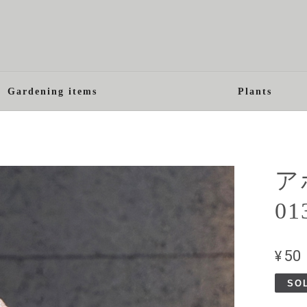
Gardening items
Plants
ア
0
¥50
SO