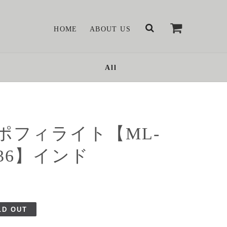
HOME
ABOUT US
All
ポフィライト【ML-
136】インド
LD OUT