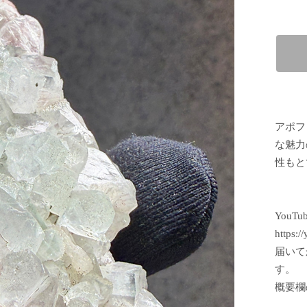
アポフ
な魅力
性もと
YouT
https:
届いて
す。
概要欄