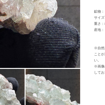
鉱物：
サイズ：
重さ：8
産地：
※自然
ことが
い。
※画像
してお