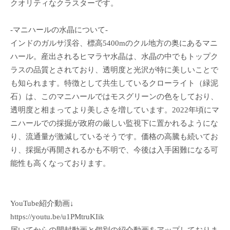
クオリティなクラスターです。
-マニハールの水晶について-
インドのガルサ渓谷、標高5400mのクル地方の奥にあるマニ
ハール。産出されるヒマラヤ水晶は、水晶の中でもトップク
ラスの品質とされており、透明度と光沢が特に美しいことで
も知られます。特徴として共生しているクローライト（緑泥
石）は、このマニハールではモスグリーンの色をしており、
透明度と相まってより美しさを増しています。2022年頃にマ
ニハールでの採掘が政府の厳しい監視下に置かれるようにな
り、流通量が激減しているそうです。価格の高騰も続いてお
り、採掘が再開されるかも不明で、今後は入手困難になる可
能性も高くなっております。
YouTube紹介動画↓
https://youtu.be/u1PMtruKIik