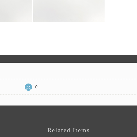
0
Related Items