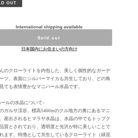
LD OUT
International shipping available
Sold out
日本国内にお住まいの方向け
んのクローライトを内包した、美しく個性的なガーデ
ーツ。表面にシルバーマイカも共生しており、どの角
見ても表情豊かなマニハール水晶です。
ハールの水晶について-
のガルサ渓谷、標高5400mのクル地方の奥にあるマニ
。産出されるヒマラヤ水晶は、水晶の中でもトップク
品質とされており、透明度と光沢が特に美しいことで
れます。特徴として共生しているクローライト（緑泥