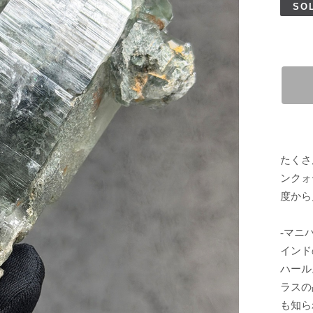
SO
たくさ
ンクォ
度から
-マニ
インド
ハール
ラスの
も知ら