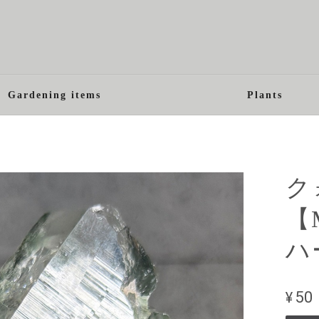
Gardening items
Plants
ク
【
ハ
¥50