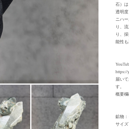
石）は
透明度
ニハー
り、流
り、採
能性も
YouT
https:/
届いて
す。
概要欄
鉱物：
サイズ：