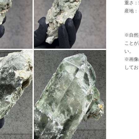
重さ：5
産地：
※自然
ことが
い。
※画像
してお