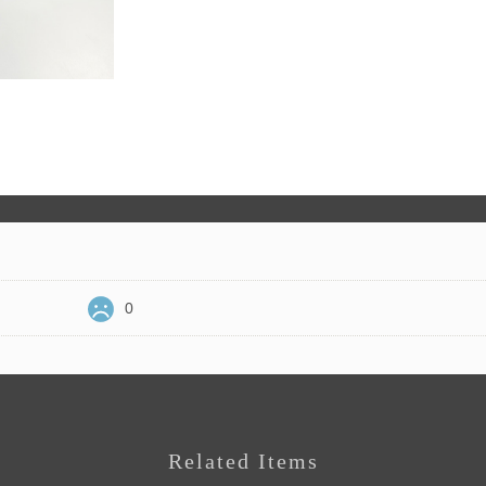
0
Related Items