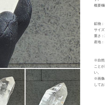
概要欄
鉱物：
サイズ：
重さ：2
産地：
※自然
ことが
い。
※画像
してお