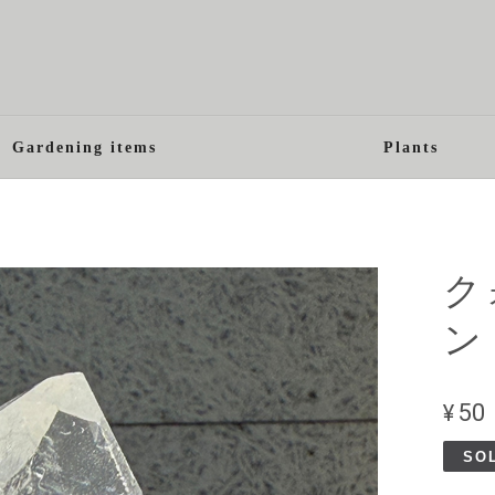
Gardening items
Plants
ク
ン
¥50
SO