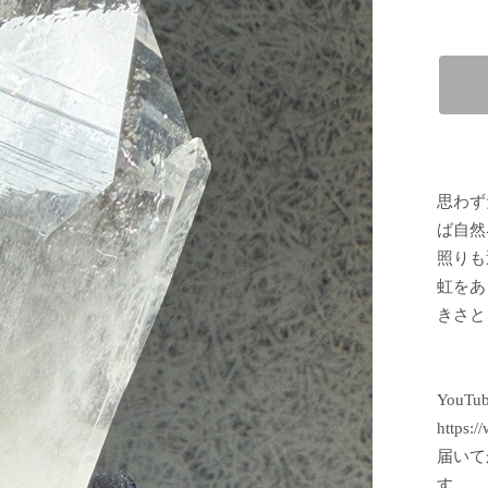
思わず
ば自然
照りも
虹をあ
きさと
YouT
https:
届いて
す。