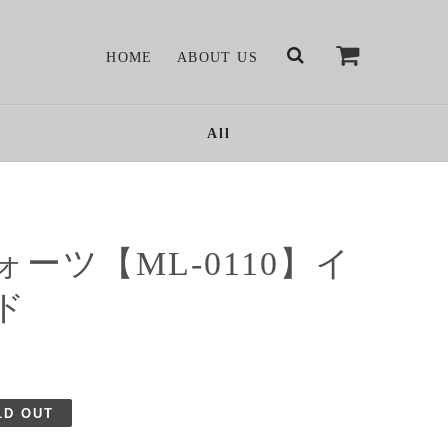
HOME
ABOUT US
All
ォーツ【ML-0110】イ
ド
LD OUT