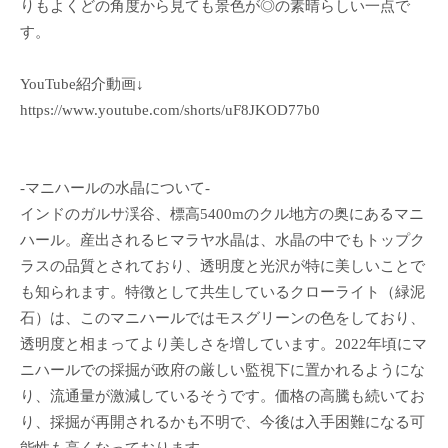
りもよくどの角度から見ても景色が◎の素晴らしい一点で
す。
YouTube紹介動画↓
https://www.youtube.com/shorts/uF8JKOD77b0
-マニハールの水晶について-
インドのガルサ渓谷、標高5400mのクル地方の奥にあるマニ
ハール。産出されるヒマラヤ水晶は、水晶の中でもトップク
ラスの品質とされており、透明度と光沢が特に美しいことで
も知られます。特徴として共生しているクローライト（緑泥
石）は、このマニハールではモスグリーンの色をしており、
透明度と相まってより美しさを増しています。2022年頃にマ
ニハールでの採掘が政府の厳しい監視下に置かれるようにな
り、流通量が激減しているそうです。価格の高騰も続いてお
り、採掘が再開されるかも不明で、今後は入手困難になる可