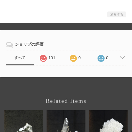
通報する
ショップの評価
101
0
0
すべて
Related Items