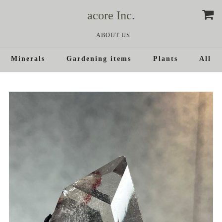
acore Inc.
ABOUT US
Minerals
Gardening items
Plants
All